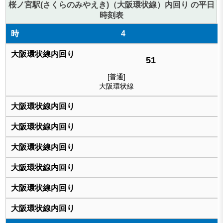
桜ノ宮駅(さくらのみやえき)（大阪環状線）内回り の平日
時刻表
4
51
[普通]
大阪環状線