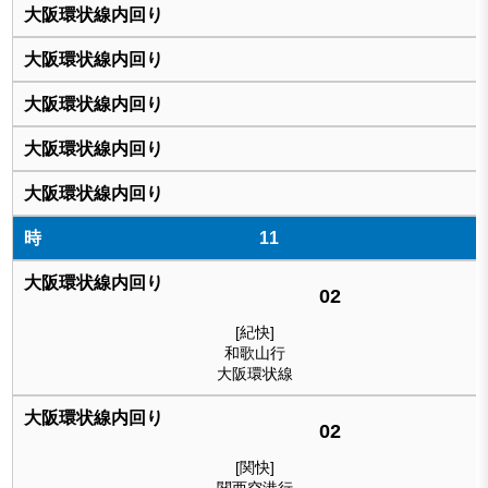
11
02
[紀快]
和歌山行
大阪環状線
02
[関快]