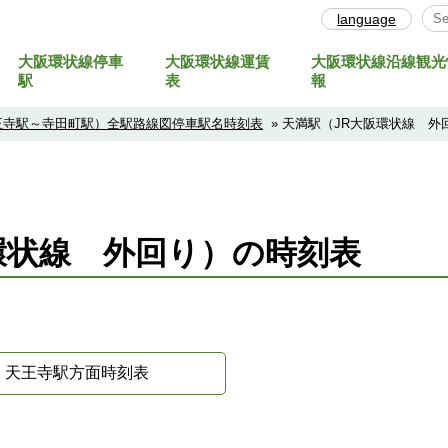
language
大阪環状線停車
大阪環状線運賃
大阪環状線沿線観光
Sel
駅
表
報
王寺駅～寺田町駅）全駅路線図停車駅名時刻表
» 天満駅（JR大阪環状線 
環状線 外回り）の時刻表
天王寺駅方面時刻表