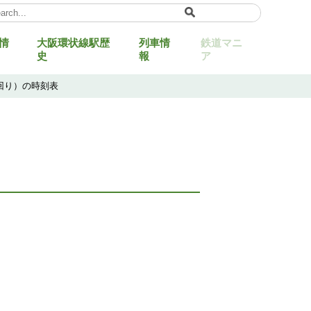
情
大阪環状線駅歴
列車情
鉄道マニ
ect Language
▼
史
報
ア
外回り）の時刻表