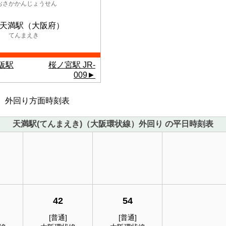
おさかかんじょうせん
天満駅（大阪府）
てんまえき
大阪駅
桜ノ宮駅 JR-
009►
) 外回り方面時刻表
天満駅(てんまえき)（大阪環状線）外回り の平日時刻表
42
54
[普通]
[普通]