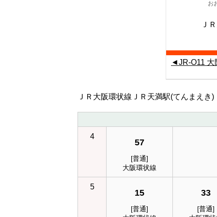
お
ＪＲ
◄JR-O11 
ＪＲ大阪環状線ＪＲ天満駅(てんまえき
4
57
[普通]
大阪環状線
5
15
33
[普通]
[普通]