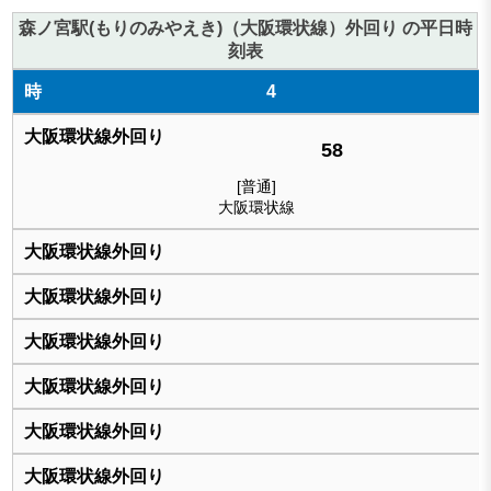
森ノ宮駅(もりのみやえき)（大阪環状線）外回り の平日時
刻表
4
58
[普通]
大阪環状線