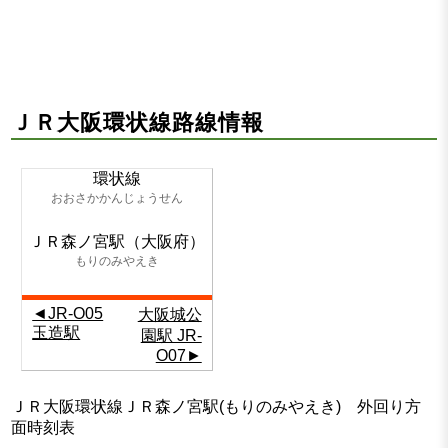
ＪＲ大阪環状線路線情報
環状線
おおさかかんじょうせん
ＪＲ森ノ宮駅（大阪府）
もりのみやえき
◄JR-O05
大阪城公
玉造駅
園駅 JR-
O07►
ＪＲ大阪環状線ＪＲ森ノ宮駅(もりのみやえき) 外回り方
面時刻表