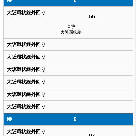
8
56
[直快]
大阪環状線
9
07