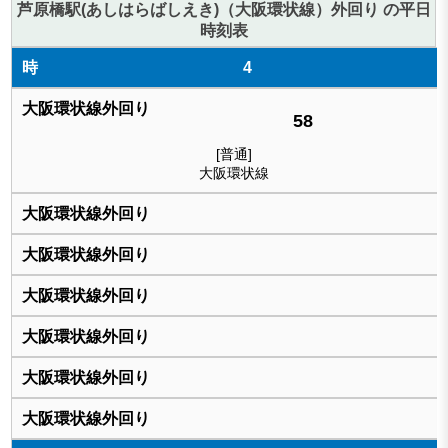
芦原橋駅(あしはらばしえき)（大阪環状線）外回り の平日
時刻表
4
58
[普通]
大阪環状線