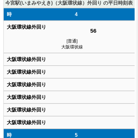
今宮駅(いまみやえき)（大阪環状線）外回り の平日時刻表
4
56
[普通]
大阪環状線
5