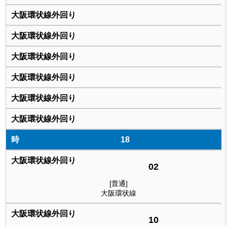
18
02
[普通]
大阪環状線
10