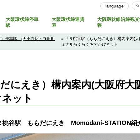
language
大阪環状線停車
大阪環状線運賃
大阪環状線沿線観光
Sel
駅
表
報
）停車駅 (天王寺駅～寺田町
» ＪＲ桃谷駅（ももだにえき）構内案内(
ミナルらくらくおでかけネット
だにえき）構内案内(大阪府大
けネット
駅 ももだにえき Momodani-STATION紹