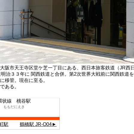
大阪市天王寺区堂ケ芝一丁目にある、西日本旅客鉄道（JR西
駅を開業明治３３年に 関西鉄道と合併。第2次世界大戦前に関西鉄道
に移管。現在に至る。
である。
環状線 桃谷駅
ももだにえき
田町駅
鶴橋駅 JR-O04►