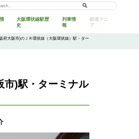
情
大阪環状線駅歴
列車情
鉄道マニ
ect Language
▼
史
報
ア
大阪府大阪市)のＪＲ環状線（大阪環状線）駅・ター
阪市)駅・ターミナル
介