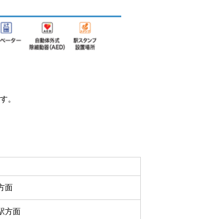
す。
方面
駅方面