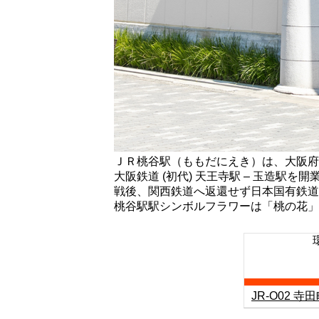
ＪＲ桃谷駅（ももだにえき）は、大阪府
大阪鉄道 (初代) 天王寺駅 – 玉造
戦後、関西鉄道へ返還せず日本国有鉄道
桃谷駅駅シンボルフラワーは「桃の花」
JR-O02 寺