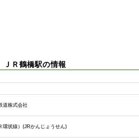
）ＪＲ鶴橋駅の情報
鉄道株式会社
環状線）(JRかんじょうせん)