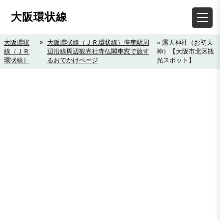
大阪環状線
»
大阪環状
大阪環状線（ＪＲ環状線）停車駅周
» 露天神社（お初天
線（ＪＲ
辺沿線周辺観光社寺仏閣車窓で旅す
神）【大阪市北区観
環状線）
るおでかけページ
光スポット】