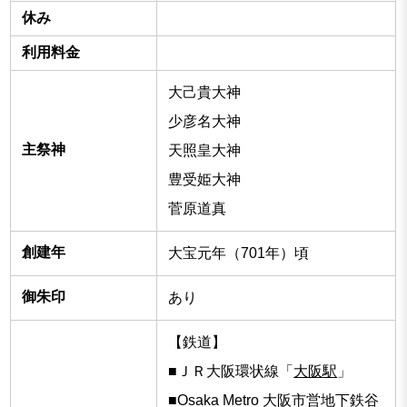
休み
利用料金
大己貴大神
少彦名大神
主祭神
天照皇大神
豊受姫大神
菅原道真
創建年
大宝元年（701年）頃
御朱印
あり
【鉄道】
■ＪＲ大阪環状線「
大阪駅
」
■Osaka Metro 大阪市営地下鉄谷