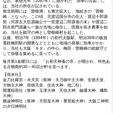
なお、承徳元年（1097年）に描かれた「浪華の古図」に
は、当社の所在が記されている。
南北朝期には「曽根洲」も漸次拡大し、地続きの「曽根
崎」となった。この頃、北渡辺国分寺の住人・渡辺十郎源
契（河原左大臣源融公十一世渡辺二郎源省の末）や渡辺二
郎左衛門源薫ら一族が当地に移住し、田畑を拓き農事を始
め、当社を鎮守の神とし曽根崎村を起こした。
以後、明治7年（1894年）の初代大阪駅、明治38年の阪急
電鉄梅田駅の開業などとともに地域の発展に拍車がかか
り、当社も大阪「キタ」の中心、梅田・曽根崎の総鎮守と
して崇敬を集めるに至っている。
毎月第1金曜日には、「お初天神蚤の市」が開かれ、特色あ
る古物商約30～40店が軒を並べます。
【境末社】
金刀比羅宮・水天宮（祭神：天乃御中主大神、安徳天皇、
大物主大神、崇徳天皇、住吉大神、他二柱）
開運稲荷社（祭神：玉津大神、天信大神、融通大神、磯島
大神）
難波神明社（祭神：天照皇大神・豊受姫大神） 大阪三神明
の夕日神明社