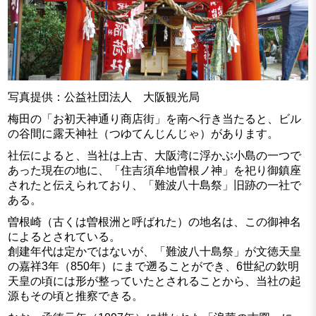
写真提供：公益社団法人 大阪観光局
梅田の「お初天神通り商店街」を南へ行き当たると、ビル
の谷間に露天神社（つゆてんじんじゃ）があります。
社伝によると、当社は上古、大阪湾に浮かぶ小島の一つで
あった現在の地に、「住吉須牟地曽根ノ神」を祀り御鎮座
されたと伝えられており、「難波八十島祭」旧跡の一社で
ある。
曽根崎（古くは曽根洲と呼ばれた）の地名は、この御神名
によるとされている。
創建年代は定かではないが、「難波八十島祭」が文徳天皇
の嘉祥3年（850年）にまで遡ることができ、6世紀の欽明
天皇の頃には形が整っていたとされることから、当社の起
源もその頃と推察できる。