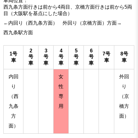
車両位置：
西九条方面行きは前から4両目、京橋方面行きは前から5両
目（大阪駅を基点にした場合）
←内回り（西九条方面） 外回り（京橋方面）方面→
西九条駅方面
2
3
4
5
6
1号
7号
8号
号
号
号
号
号
車
車
車
車
車
車
車
車
内回
女
外回
り
性
り
（西
専
（京
九条
用
橋方
方
面）
面）