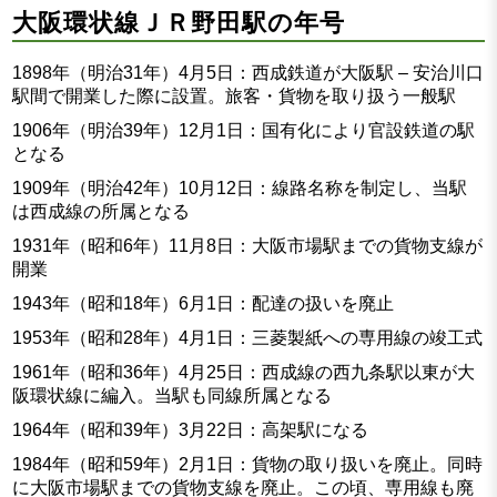
大阪環状線ＪＲ野田駅の年号
1898年（明治31年）4月5日：西成鉄道が大阪駅 – 安治川口
駅間で開業した際に設置。旅客・貨物を取り扱う一般駅
1906年（明治39年）12月1日：国有化により官設鉄道の駅
となる
1909年（明治42年）10月12日：線路名称を制定し、当駅
は西成線の所属となる
1931年（昭和6年）11月8日：大阪市場駅までの貨物支線が
開業
1943年（昭和18年）6月1日：配達の扱いを廃止
1953年（昭和28年）4月1日：三菱製紙への専用線の竣工式
1961年（昭和36年）4月25日：西成線の西九条駅以東が大
阪環状線に編入。当駅も同線所属となる
1964年（昭和39年）3月22日：高架駅になる
1984年（昭和59年）2月1日：貨物の取り扱いを廃止。同時
に大阪市場駅までの貨物支線を廃止。この頃、専用線も廃