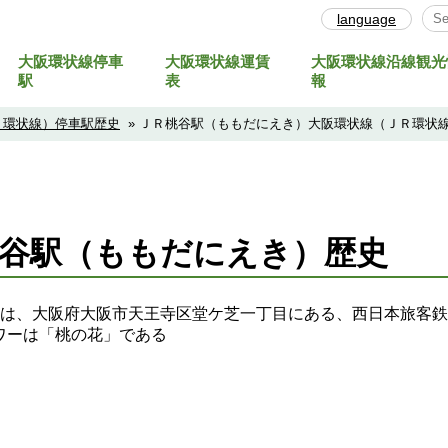
language
大阪環状線停車
大阪環状線運賃
大阪環状線沿線観光
Sel
駅
表
報
Ｒ環状線）停車駅歴史
» ＪＲ桃谷駅（ももだにえき）大阪環状線（ＪＲ環状
桃谷駅（ももだにえき）歴史
は、大阪府大阪市天王寺区堂ケ芝一丁目にある、西日本旅客鉄
ラワーは「桃の花」である