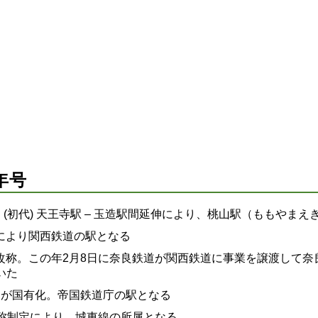
年号
道 (初代) 天王寺駅 – 玉造駅間延伸により、桃山駅（ももやま
併により関西鉄道の駅となる
駅に改称。この年2月8日に奈良鉄道が関西鉄道に事業を譲渡して
いた
鉄道が国有化。帝国鉄道庁の駅となる
路名称制定により、城東線の所属となる