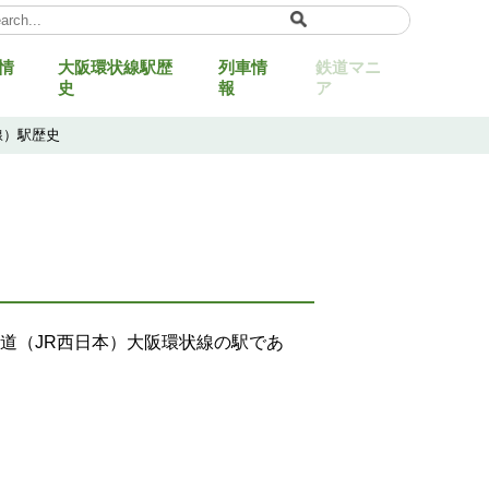
情
大阪環状線駅歴
列車情
鉄道マニ
ect Language
▼
史
報
ア
線）駅歴史
道（JR西日本）大阪環状線の駅であ