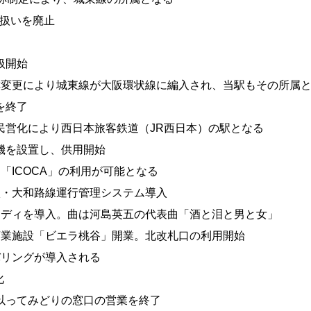
り扱いを廃止
扱開始
路名称変更により城東線が大阪環状線に編入され、当駅もその所属
を終了
分割民営化により西日本旅客鉄道（JR西日本）の駅となる
札機を設置し、供用開始
ード「ICOCA」の利用が可能となる
環状・大和路線運行管理システム導入
車メロディを導入。曲は河島英五の代表曲「酒と泪と男と女」
架下商業施設「ビエラ桃谷」開業。北改札口の利用開始
ンバリングが導入される
化
日を以ってみどりの窓口の営業を終了