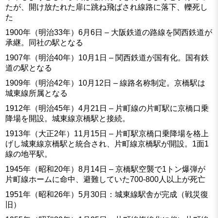
たが、開け放たれた扉に跳ね飛ばされ線路に落下、轢死し
た
1900年（明治33年）6月6日 – 大阪鉄道の路線を関西鉄道が
承継。同社の駅となる
1907年（明治40年）10月1日 – 関西鉄道が国有化。国有鉄
道の駅となる
1909年（明治42年）10月12日 – 線路名称制定。京橋駅は
城東線所属となる
1912年（明治45年）4月21日 – 片町線の片町駅に京橋口乗
降場を開設。城東線京橋駅と接続。
1913年（大正2年）11月15日 – 片町駅京橋口乗降場を格上
げし城東線京橋駅と統合され、片町線京橋駅が開設。1面1
線の地平駅。
1945年（昭和20年）8月14日 – 京橋駅空襲で1トン爆弾が
片町線ホームに命中、避難していた700-800人以上が死亡
1951年（昭和26年）5月30日：城東線駅舎が完成（戦災復
旧）