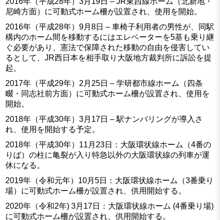
2016年（平成28年）3月19日 – JR東西線ホーム（北新地・
尼崎方面）に可動式ホーム柵が設置され、使用を開始。
2016年（平成28年）9月8日 – 車椅子利用者の男性が、同駅
構内のホーム間を移動するにはエレベーターを5基も乗り継
ぐ必要があり、憲法で保障された移動の自由を侵害してい
るとして、JR西日本を相手取り大阪地方裁判所に訴訟を提
起。
2017年（平成29年）2月25日 – 学研都市線ホーム（四条
畷・同志社前方面）に可動式ホーム柵が設置され、使用を
開始。
2018年（平成30年）3月17日 – 駅ナンバリングが導入さ
れ、使用を開始する予定。
2018年（平成30年）11月23日：大阪環状線ホーム（4番の
りば）の柱に亀裂が入り特急以外の大阪環状線の列車が運
休になる。
2019年（令和元年）10月5日：大阪環状線ホーム（3番乗り
場）に可動式ホーム柵が設置され、供用開始する。
2020年（令和2年) 3月17日：大阪環状線ホーム (4番乗り場)
に可動式ホーム柵が設置され、供用開始する。