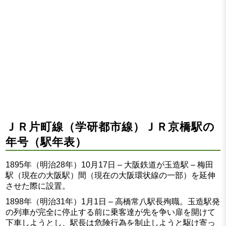
ＪＲ片町線（学研都市線）ＪＲ京橋駅の
年号（駅年表）
1895年（明治28年）10月17日 – 大阪鉄道が玉造駅 – 梅田
駅（現在の大阪駅）間（現在の大阪環状線の一部）を延伸
させた際に設置。
1898年（明治31年）1月1日 – 高橋常八駅長殉職。玉造駅発
の列車が完全に停止する前に乗客達が先を争い扉を開けて
下車しようとし、駅長は危険行為を制止しようと駆け寄っ