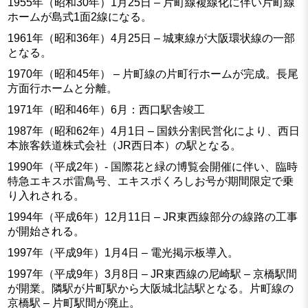
1955年（昭和30年）1月25日 – 片町線複線化に伴い片町線
ホームが島式1面2線になる。
1961年（昭和36年）4月25日 – 城東線が大阪環状線の一部
となる。
1970年（昭和45年） – 片町線の片町行ホームが完成。長尾
方面行ホームと分離。
1971年（昭和46年）6月：西口駅舎竣工
1987年（昭和62年）4月1日 – 国鉄分割民営化により、西日
本旅客鉄道株式会社（JR西日本）の駅となる。
1990年（平成2年）- 国際花と緑の博覧会開催に伴い、臨時
特急エキスポ雷鳥号、エキスポくろしお号が期間限定で乗
り入れされる。
1994年（平成6年）12月11日 – JR東西線部分の線路の工事
が開始される。
1997年（平成9年）1月4日 – 電光掲示板導入。
1997年（平成9年）3月8日 – JR東西線の尼崎駅 – 京橋駅間
が開業。隣駅が片町駅から大阪城北詰駅となる。片町線の
京橋駅 – 片町駅間が廃止。