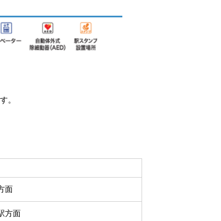
す。
方面
駅方面