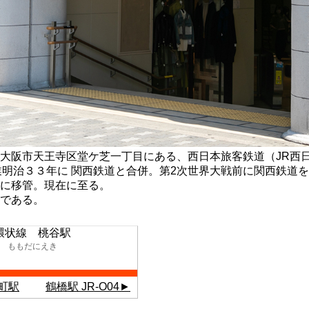
大阪市天王寺区堂ケ芝一丁目にある、西日本旅客鉄道（JR西
駅を開業明治３３年に 関西鉄道と合併。第2次世界大戦前に関西鉄道
に移管。現在に至る。
である。
環状線 桃谷駅
ももだにえき
田町駅
鶴橋駅 JR-O04►