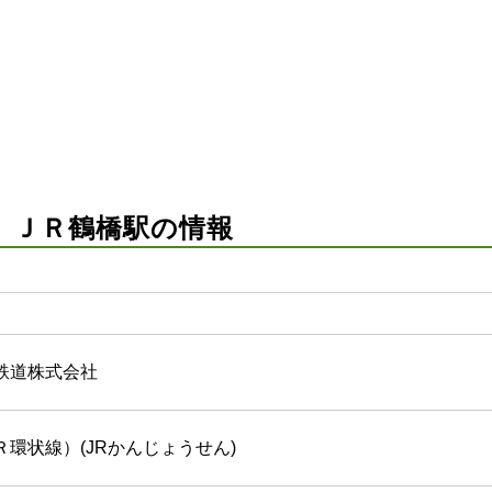
）ＪＲ鶴橋駅の情報
鉄道株式会社
環状線）(JRかんじょうせん)