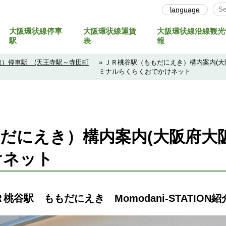
language
大阪環状線停車
大阪環状線運賃
大阪環状線沿線観光
Sel
駅
表
報
）停車駅 (天王寺駅～寺田町
» ＪＲ桃谷駅（ももだにえき）構内案内(
ミナルらくらくおでかけネット
だにえき）構内案内(大阪府大
けネット
駅 ももだにえき Momodani-STATION紹