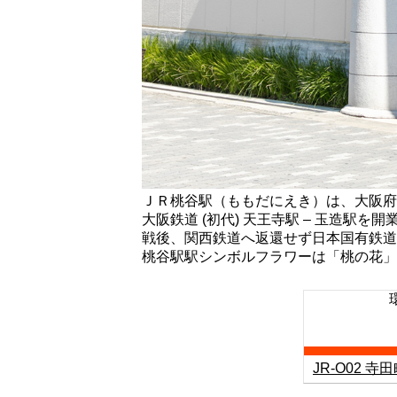
ＪＲ桃谷駅（ももだにえき）は、大阪府
大阪鉄道 (初代) 天王寺駅 – 玉造
戦後、関西鉄道へ返還せず日本国有鉄道
桃谷駅駅シンボルフラワーは「桃の花」
JR-O02 寺