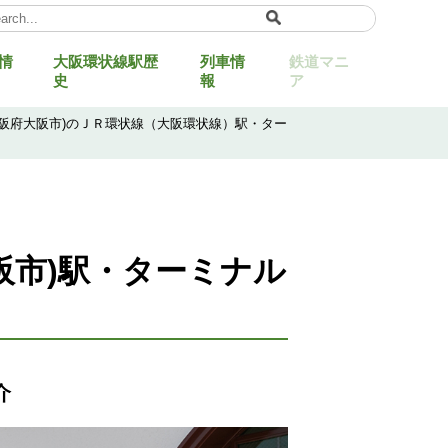
情
大阪環状線駅歴
列車情
鉄道マニ
ect Language
▼
史
報
ア
大阪府大阪市)のＪＲ環状線（大阪環状線）駅・ター
阪市)駅・ターミナル
介